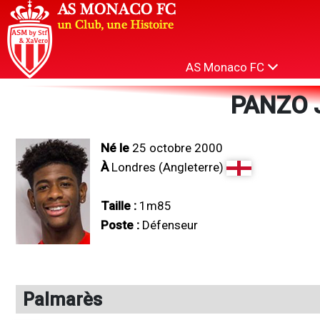
AS Monaco FC
PANZO 
Né le
25 octobre 2000
À
Londres (Angleterre)
Taille :
1m85
Poste :
Défenseur
Palmarès