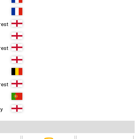
rest
rest
rest
ty