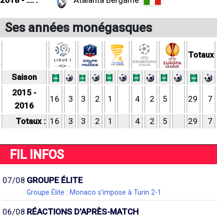
2018 - .... :
Atalanta Bergame
Ses années monégasques
Totaux
Saison
2015 -
16
3
3
2
1
4
2
5
29
7
2016
Totaux :
16
3
3
2
1
4
2
5
29
7
FIL INFOS
07/08
GROUPE ÉLITE
Groupe Élite : Monaco s'impose à Turin 2-1
06/08
RÉACTIONS D'APRÈS-MATCH