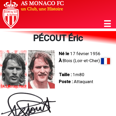
PÉCOUT Éric
Né le
17 février 1956
À
Blois (Loir-et-Cher)
Taille :
1m80
Poste :
Attaquant