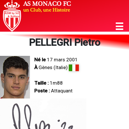
PELLEGRI Pietro
Né le
17 mars 2001
À
Gènes (Italie)
Taille :
1m88
Poste :
Attaquant