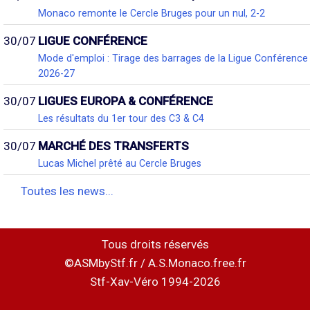
Monaco remonte le Cercle Bruges pour un nul, 2-2
30/07
LIGUE CONFÉRENCE
Mode d'emploi : Tirage des barrages de la Ligue Conférence
2026-27
30/07
LIGUES EUROPA & CONFÉRENCE
Les résultats du 1er tour des C3 & C4
30/07
MARCHÉ DES TRANSFERTS
Lucas Michel prêté au Cercle Bruges
Toutes les news...
Tous droits réservés
©ASMbyStf.fr / A.S.Monaco.free.fr
Stf-Xav-Véro 1994-2026