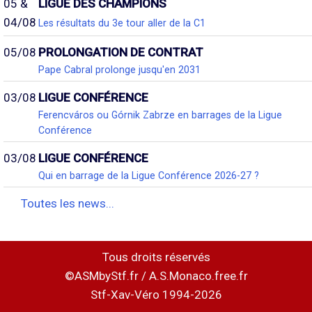
05 &
LIGUE DES CHAMPIONS
04/08
Les résultats du 3e tour aller de la C1
05/08
PROLONGATION DE CONTRAT
Pape Cabral prolonge jusqu'en 2031
03/08
LIGUE CONFÉRENCE
Ferencváros ou Górnik Zabrze en barrages de la Ligue
Conférence
03/08
LIGUE CONFÉRENCE
Qui en barrage de la Ligue Conférence 2026-27 ?
Toutes les news...
Tous droits réservés
©ASMbyStf.fr / A.S.Monaco.free.fr
Stf-Xav-Véro 1994-2026