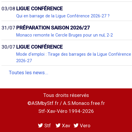
03/08
LIGUE CONFÉRENCE
Qui en barrage de la Ligue Conférence 2026-27 ?
31/07
PRÉPARATION SAISON 2026/27
Monaco remonte le Cercle Bruges pour un nul, 2-2
30/07
LIGUE CONFÉRENCE
Mode d'emploi : Tirage des barrages de la Ligue Conférence
2026-27
Toutes les news...
Tous droits réservés
©ASMbyStf.fr / A.S.Monaco.free.fr
Stf-Xav-Véro 1994-2026
Stf
Xav
Vero