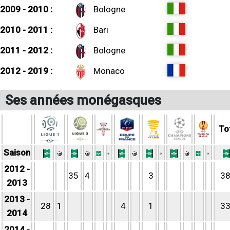
2009 - 2010 :
Bologne
2010 - 2011 :
Bari
2011 - 2012 :
Bologne
2012 - 2019 :
Monaco
Ses années monégasques
To
Saison
2012 -
35
4
3
3
2013
2013 -
28
1
4
1
3
2014
2014 -