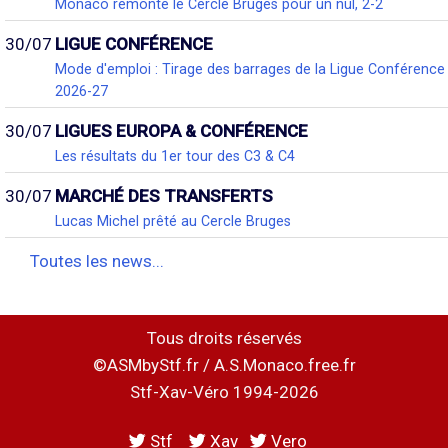
Monaco remonte le Cercle Bruges pour un nul, 2-2
30/07
LIGUE CONFÉRENCE
Mode d'emploi : Tirage des barrages de la Ligue Conférence
2026-27
30/07
LIGUES EUROPA & CONFÉRENCE
Les résultats du 1er tour des C3 & C4
30/07
MARCHÉ DES TRANSFERTS
Lucas Michel prêté au Cercle Bruges
Toutes les news...
Tous droits réservés
©ASMbyStf.fr / A.S.Monaco.free.fr
Stf-Xav-Véro 1994-2026
Stf
Xav
Vero