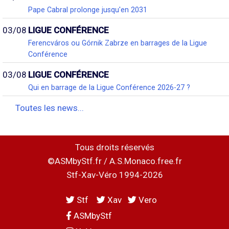
Pape Cabral prolonge jusqu'en 2031
03/08
LIGUE CONFÉRENCE
Ferencváros ou Górnik Zabrze en barrages de la Ligue
Conférence
03/08
LIGUE CONFÉRENCE
Qui en barrage de la Ligue Conférence 2026-27 ?
Toutes les news...
Tous droits réservés
©ASMbyStf.fr / A.S.Monaco.free.fr
Stf-Xav-Véro 1994-2026
Stf
Xav
Vero
ASMbyStf