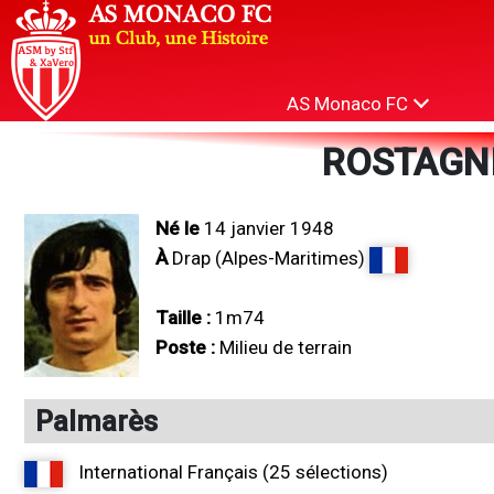
AS Monaco FC
ROSTAGNI
Né le
14 janvier 1948
À
Drap (Alpes-Maritimes)
Taille :
1m74
Poste :
Milieu de terrain
Palmarès
International Français (25 sélections)