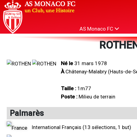
AS Monaco FC
ROTHEN
Né le
31 mars 1978
À
Châtenay-Malabry (Hauts-de-S
Taille :
1m77
Poste :
Milieu de terrain
Palmarès
International Français (13 sélections, 1 but)