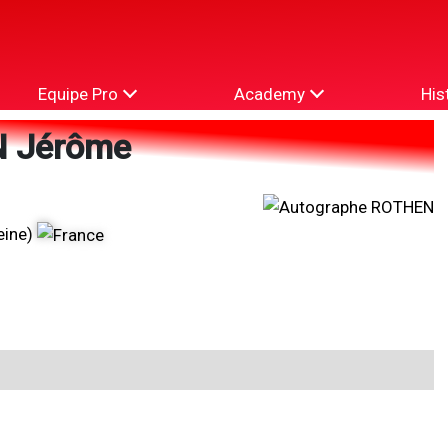
Equipe Pro
Academy
His
 Jérôme
eine)