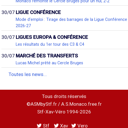
Monaco remonte le Cercle Bruges pour un nul, 2-2
30/07
LIGUE CONFÉRENCE
Mode d'emploi : Tirage des barrages de la Ligue Conférence
2026-27
30/07
LIGUES EUROPA & CONFÉRENCE
Les résultats du 1er tour des C3 & C4
30/07
MARCHÉ DES TRANSFERTS
Lucas Michel prêté au Cercle Bruges
Toutes les news...
Tous droits réservés
©ASMbyStf.fr / A.S.Monaco.free.fr
Stf-Xav-Véro 1994-2026
Stf
Xav
Vero