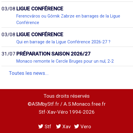
03/08
LIGUE CONFÉRENCE
Ferencváros ou Górnik Zabrze en barrages de la Ligue
Conférence
03/08
LIGUE CONFÉRENCE
Qui en barrage de la Ligue Conférence 2026-27 ?
31/07
PRÉPARATION SAISON 2026/27
Monaco remonte le Cercle Bruges pour un nul, 2-2
Toutes les news...
Tous droits réservés
©ASMbyStf.fr / A.S.Monaco.free.fr
Stf-Xav-Véro 1994-2026
Stf
Xav
Vero