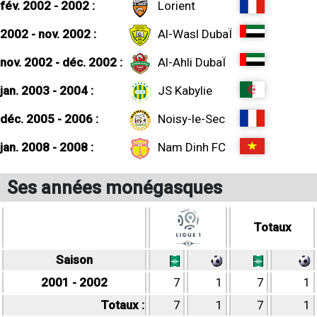
fév. 2002 - 2002 :
Lorient
2002 - nov. 2002 :
Al-Wasl DubaÏ
nov. 2002 - déc. 2002 :
Al-Ahli DubaÏ
jan. 2003 - 2004 :
JS Kabylie
déc. 2005 - 2006 :
Noisy-le-Sec
jan. 2008 - 2008 :
Nam Dinh FC
Ses années monégasques
Totaux
Saison
2001 - 2002
7
1
7
1
Totaux :
7
1
7
1