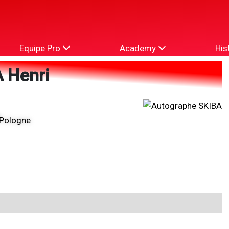
Equipe Pro
Academy
His
 Henri