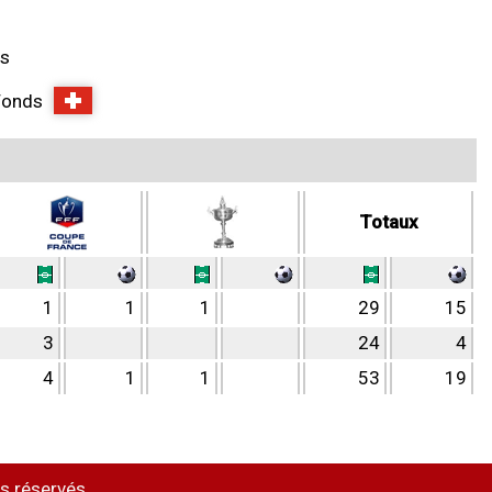
is
Fonds
Totaux
1
1
1
29
15
3
24
4
4
1
1
53
19
s réservés