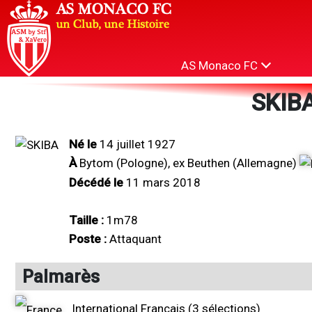
AS Monaco FC
SKIBA
Né le
14 juillet 1927
À
Bytom (Pologne), ex Beuthen (Allemagne)
Décédé le
11 mars 2018
Taille :
1m78
Poste :
Attaquant
Palmarès
International Français (3 sélections)