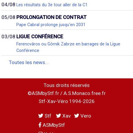
04/08
Les résultats du 3e tour aller de la C1
05/08
PROLONGATION DE CONTRAT
Pape Cabral prolonge jusqu'en 2031
03/08
LIGUE CONFÉRENCE
Ferencváros ou Górnik Zabrze en barrages de la Ligue
Conférence
Toutes les news...
Tous droits réservés
©ASMbyStf.fr / A.S.Monaco.free.fr
Stf-Xav-Véro 1994-2026
Stf
Xav
Vero
ASMbyStf