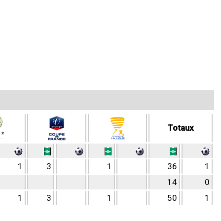
Totaux
1
3
1
36
1
14
0
1
3
1
50
1