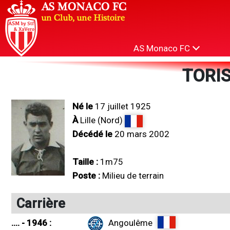
AS Monaco FC
TORIS
Né le
17 juillet 1925
À
Lille (Nord)
Décédé le
20 mars 2002
Taille :
1m75
Poste :
Milieu de terrain
Carrière
.... - 1946 :
Angoulême