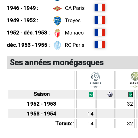
1946 - 1949 :
CA Paris
1949 - 1952 :
Troyes
1952 - déc. 1953 :
Monaco
déc. 1953 - 1955 :
RC Paris
Ses années monégasques
Saison
1952 - 1953
32
1953 - 1954
14
Totaux :
14
32