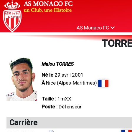
AS Monaco FC
TORRE
Malou TORRES
Né le
29 avril 2001
À
Nice (Alpes-Maritimes)
Taille :
1mXX
Poste :
Défenseur
Carrière