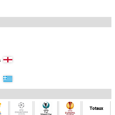
s
Totaux