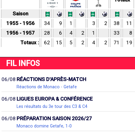
Saison
1955 - 1956
34
9
1
3
2
38
11
1956 - 1957
28
6
4
2
1
33
8
Totaux :
62
15
5
2
4
2
71
19
FIL INFOS
06/08
RÉACTIONS D'APRÈS-MATCH
Réactions de Monaco - Getafe
06/08
LIGUES EUROPA & CONFÉRENCE
Les résultats du 3e tour des C3 & C4
06/08
PRÉPARATION SAISON 2026/27
Monaco domine Getafe, 1-0