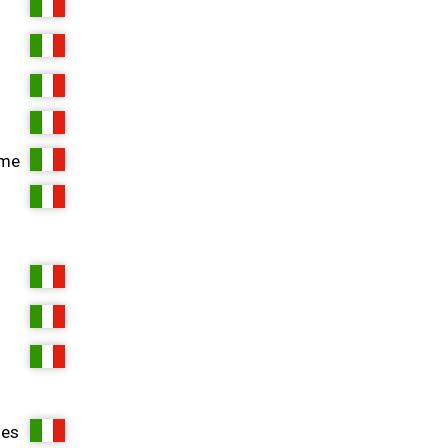
ame
d
nes