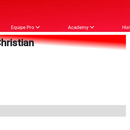
Equipe Pro
Academy
His
hristian