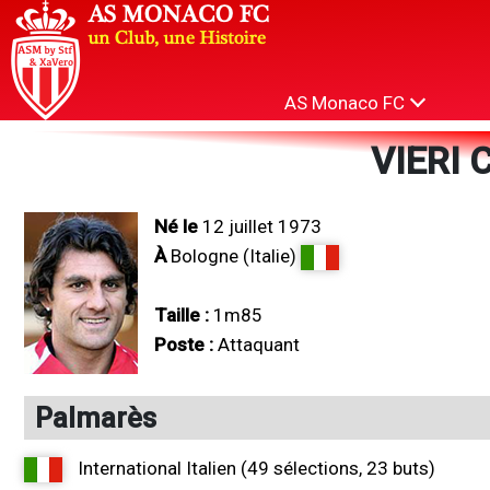
AS Monaco FC
VIERI C
Né le
12 juillet 1973
À
Bologne (Italie)
Taille :
1m85
Poste :
Attaquant
Palmarès
International Italien (49 sélections, 23 buts)