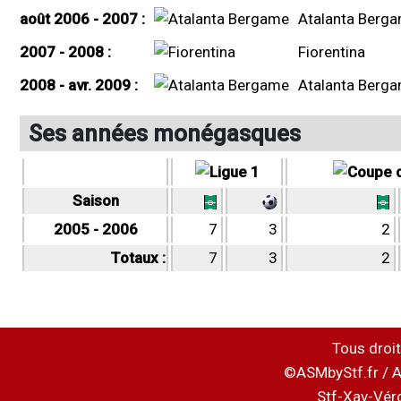
août 2006 - 2007 :
Atalanta Berg
2007 - 2008 :
Fiorentina
2008 - avr. 2009 :
Atalanta Berg
Ses années monégasques
Saison
2005 - 2006
7
3
2
Totaux :
7
3
2
Tous droit
©ASMbyStf.fr / A
Stf-Xav-Vér