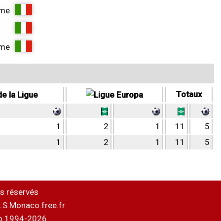
ame
ame
Totaux
1
2
1
11
5
1
2
1
11
5
s réservés
.S.Monaco.free.fr
o 1994-2026