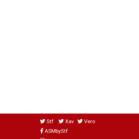
Stf
Xav
Vero
ASMbyStf