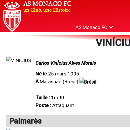
AS Monaco FC
VINÍCIU
Carlos VinÍcius Alves Morais
Né le
25 mars 1995
À
Maranhão (Brésil)
Taille :
1m90
Poste :
Attaquant
Palmarès