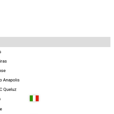
s
iras
nse
o Anapolis
SC Queluz
s
e