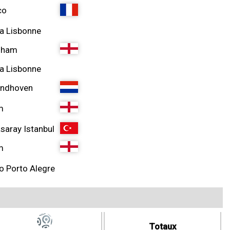
co
a Lisbonne
nham
a Lisbonne
indhoven
m
saray Istanbul
m
o Porto Alegre
Totaux