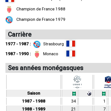
Champion de France 1988
Champion de France 1979
Carrière
1977 - 1987 :
Strasbourg
1987 - 1990 :
Monaco
Ses années monégasques
Saison
1987 - 1988
34
1
1988 - 1989
21
7