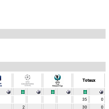
Totaux
35
0
2
30
0