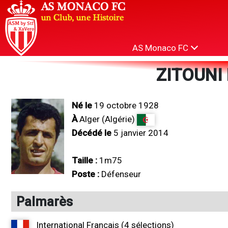
AS Monaco FC
ZITOUNI
Né le
19 octobre 1928
À
Alger (Algérie)
Décédé le
5 janvier 2014
Taille :
1m75
Poste :
Défenseur
Palmarès
International Français (4 sélections)