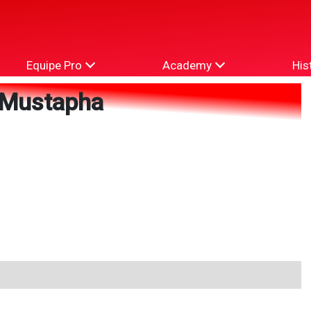
Equipe Pro
Academy
His
 Mustapha