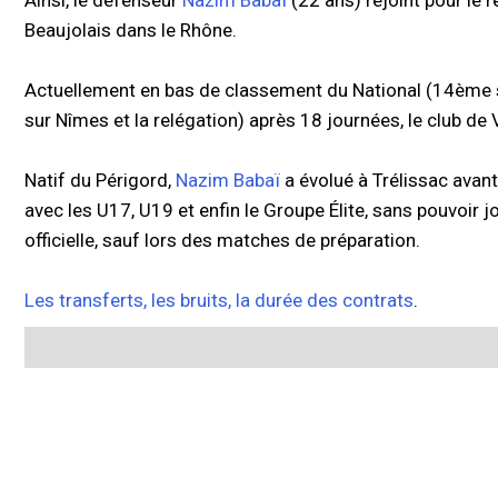
Ainsi, le défenseur
Nazim Babaï
(22 ans) rejoint pour le r
Beaujolais dans le Rhône.
Actuellement en bas de classement du National (14ème s
sur Nîmes et la relégation) après 18 journées, le club de
Natif du Périgord,
Nazim Babaï
a évolué à Trélissac avant
avec les U17, U19 et enfin le Groupe Élite, sans pouvoir 
officielle, sauf lors des matches de préparation.
Les transferts, les bruits, la durée des contrats
.