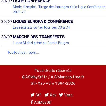
30/07
LIGUE CONFÉRENCE
Mode d'emploi : Tirage des barrages de la Ligue Conférence
2026-27
30/07
LIGUES EUROPA & CONFÉRENCE
Les résultats du 1er tour des C3 & C4
30/07
MARCHÉ DES TRANSFERTS
Lucas Michel prêté au Cercle Bruges
Toutes les news...
Tous droits réservés
©ASMbyStf.fr / A.S.Monaco.free.fr
Stf-Xav-Véro 1994-2026
Stf
Xav
Vero
ASMbyStf