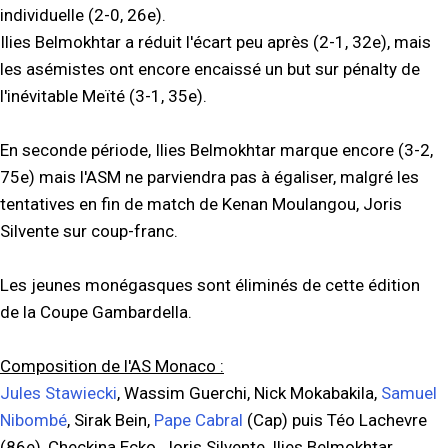
individuelle (2-0, 26e).
Ilies Belmokhtar a réduit l'écart peu après (2-1, 32e), mais
les asémistes ont encore encaissé un but sur pénalty de
l'inévitable Meïté (3-1, 35e).
En seconde période, Ilies Belmokhtar marque encore (3-2,
75e) mais l'ASM ne parviendra pas à égaliser, malgré les
tentatives en fin de match de Kenan Moulangou, Joris
Silvente sur coup-franc.
Les jeunes monégasques sont éliminés de cette édition
de la Coupe Gambardella.
Composition de l'AS Monaco :
Jules Stawiecki
, Wassim Guerchi, Nick Mokabakila,
Samuel
Nibombé
, Sirak Bein,
Pape Cabral
(Cap) puis Téo Lachevre
(86e), Checkina Ecko, Joris Silvente, Ilies Belmokhtar,