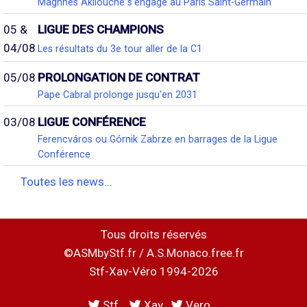
Maghnes Akliouche s'engage au Paris Saint-Germain
05 &
LIGUE DES CHAMPIONS
04/08
Les résultats du 3e tour aller de la C1
05/08
PROLONGATION DE CONTRAT
Pape Cabral prolonge jusqu'en 2031
03/08
LIGUE CONFÉRENCE
Ferencváros ou Górnik Zabrze en barrages de la Ligue
Conférence
Toutes les news...
Tous droits réservés
©ASMbyStf.fr / A.S.Monaco.free.fr
Stf-Xav-Véro 1994-2026
Stf
Xav
Vero