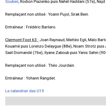
Soubeir
, Rodion Piazenko puis Nahël Haddani (57e), Najd
Remplaçant non utilisé : Yoann Pujol, Sirak Bein.
Entraîneur : Frédéric Barilaro.
Clermont Foot 63 :
Joan Raynaud, Mattéo Egli, Malo Bart
Kouamé puis Lorenzo Delaygue (88e), Noam Strotz puis
Saël Diomandé (76e), Ilyane Zaboub puis Yanis Sahin (9
Remplaçant non utilisé : Théo Jourdain.
Entraîneur : Yohann Rangdet.
Le calendrier des U19