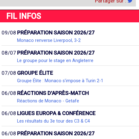
Partager sur :
FIL INFOS
09/08
PRÉPARATION SAISON 2026/27
Monaco renverse Liverpool, 3-2
08/07
PRÉPARATION SAISON 2026/27
Le groupe pour le stage en Angleterre
07/08
GROUPE ÉLITE
Groupe Élite : Monaco s'impose à Turin 2-1
06/08
RÉACTIONS D'APRÈS-MATCH
Réactions de Monaco - Getafe
06/08
LIGUES EUROPA & CONFÉRENCE
Les résultats du 3e tour des C3 & C4
06/08
PRÉPARATION SAISON 2026/27