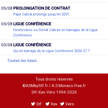
05/08
PROLONGATION DE CONTRAT
Pape Cabral prolonge jusqu'en 2031
03/08
LIGUE CONFÉRENCE
Ferencváros ou Górnik Zabrze en barrages de la Ligue
Conférence
03/08
LIGUE CONFÉRENCE
Qui en barrage de la Ligue Conférence 2026-27 ?
Toutes les news...
Tous droits réservés
©ASMbyStf.fr / A.S.Monaco.free.fr
Stf-Xav-Véro 1994-2026
Stf
Xav
Vero