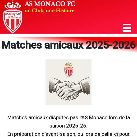
Matches amicaux 2025-2026
Matches amicaux disputés pas l'AS Monaco lors de la
saison 2025-26.
En préparation d'avant-saison, ou lors de celle-ci pour