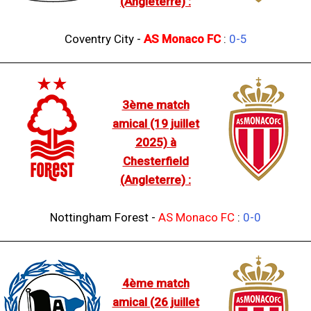
(Angleterre) :
Coventry City -
AS Monaco FC
:
0-5
3ème match
amical (19 juillet
2025) à
Chesterfield
(Angleterre) :
Nottingham Forest -
AS Monaco FC
:
0-0
4ème match
amical (26 juillet