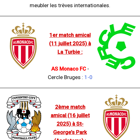
meubler les trèves internationales.
1er match amical
(11 juillet 2025) à
La Turbie :
AS Monaco FC
-
Cercle Bruges :
1-0
2ème match
amical (16 juillet
2025) à St-
George’s Park