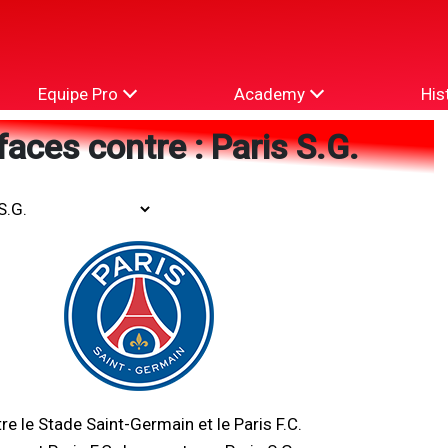
Equipe Pro
Academy
His
faces contre : Paris S.G.
re le Stade Saint-Germain et le Paris F.C.