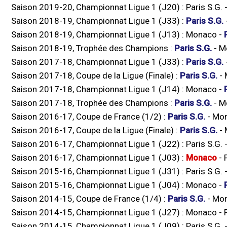
Saison 2019-20, Championnat Ligue 1 (J20) :
Paris S.G.
Saison 2018-19, Championnat Ligue 1 (J33) :
Paris S.G.
Saison 2018-19, Championnat Ligue 1 (J13) :
Monaco
-
Saison 2018-19, Trophée des Champions :
Paris S.G.
-
M
Saison 2017-18, Championnat Ligue 1 (J33) :
Paris S.G.
Saison 2017-18, Coupe de la Ligue (Finale) :
Paris S.G.
-
Saison 2017-18, Championnat Ligue 1 (J14) :
Monaco
-
Saison 2017-18, Trophée des Champions :
Paris S.G.
-
M
Saison 2016-17, Coupe de France (1/2) :
Paris S.G.
-
Mo
Saison 2016-17, Coupe de la Ligue (Finale) :
Paris S.G.
-
Saison 2016-17, Championnat Ligue 1 (J22) :
Paris S.G.
Saison 2016-17, Championnat Ligue 1 (J03) :
Monaco
-
Saison 2015-16, Championnat Ligue 1 (J31) :
Paris S.G.
Saison 2015-16, Championnat Ligue 1 (J04) :
Monaco
-
Saison 2014-15, Coupe de France (1/4) :
Paris S.G.
-
Mo
Saison 2014-15, Championnat Ligue 1 (J27) :
Monaco
-
Saison 2014-15, Championnat Ligue 1 (J09) :
Paris S.G.