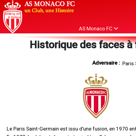
AS Monaco FC
Historique des faces à 
Adversaire :
Le Paris Saint-Germain est issu d'une fusion, en 1970 ent