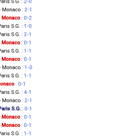
Paris S.G.
:
2-0
-
Monaco
:
2-1
-
Monaco
:
0-2
Paris S.G.
:
1-0
Paris S.G.
:
2-1
-
Monaco
:
0-1
Paris S.G.
:
1-1
-
Monaco
:
0-1
-
Monaco
:
1-0
Paris S.G.
:
1-1
onaco
:
0-1
Paris S.G.
:
4-1
-
Monaco
:
2-1
Paris S.G.
:
0-1
-
Monaco
:
0-1
-
Monaco
:
0-1
Paris S.G.
:
1-1