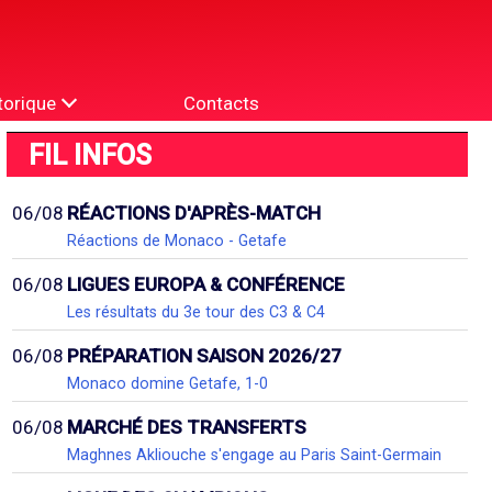
torique
Contacts
FIL INFOS
06/08
RÉACTIONS D'APRÈS-MATCH
Réactions de Monaco - Getafe
06/08
LIGUES EUROPA & CONFÉRENCE
Les résultats du 3e tour des C3 & C4
06/08
PRÉPARATION SAISON 2026/27
Monaco domine Getafe, 1-0
06/08
MARCHÉ DES TRANSFERTS
Maghnes Akliouche s'engage au Paris Saint-Germain