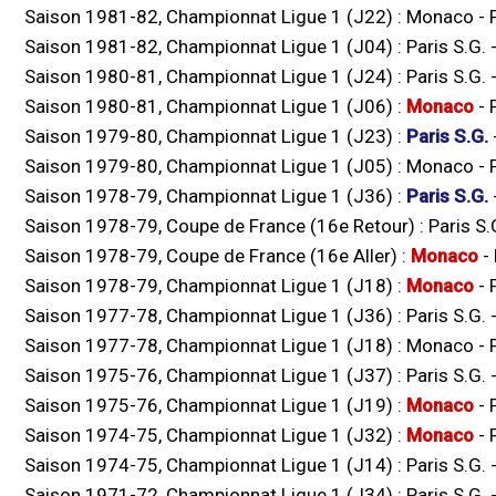
Saison 1981-82, Championnat Ligue 1 (J22) :
Monaco
-
Saison 1981-82, Championnat Ligue 1 (J04) :
Paris S.G.
Saison 1980-81, Championnat Ligue 1 (J24) :
Paris S.G.
Saison 1980-81, Championnat Ligue 1 (J06) :
Monaco
-
Saison 1979-80, Championnat Ligue 1 (J23) :
Paris S.G.
Saison 1979-80, Championnat Ligue 1 (J05) :
Monaco
-
Saison 1978-79, Championnat Ligue 1 (J36) :
Paris S.G.
Saison 1978-79, Coupe de France (16e Retour) :
Paris S.
Saison 1978-79, Coupe de France (16e Aller) :
Monaco
-
Saison 1978-79, Championnat Ligue 1 (J18) :
Monaco
-
Saison 1977-78, Championnat Ligue 1 (J36) :
Paris S.G.
Saison 1977-78, Championnat Ligue 1 (J18) :
Monaco
-
Saison 1975-76, Championnat Ligue 1 (J37) :
Paris S.G.
Saison 1975-76, Championnat Ligue 1 (J19) :
Monaco
-
Saison 1974-75, Championnat Ligue 1 (J32) :
Monaco
-
Saison 1974-75, Championnat Ligue 1 (J14) :
Paris S.G.
Saison 1971-72, Championnat Ligue 1 (J34) :
Paris S.G.