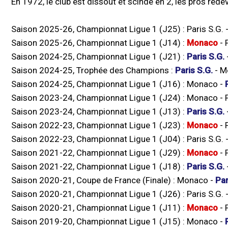
En 1972, le club est dissout et scindé en 2, les pros rede
Saison 2025-26, Championnat Ligue 1 (J25) :
Paris S.G.
Saison 2025-26, Championnat Ligue 1 (J14) :
Monaco
-
Saison 2024-25, Championnat Ligue 1 (J21) :
Paris S.G.
Saison 2024-25, Trophée des Champions :
Paris S.G.
-
M
Saison 2024-25, Championnat Ligue 1 (J16) :
Monaco
-
Saison 2023-24, Championnat Ligue 1 (J24) :
Monaco
-
Saison 2023-24, Championnat Ligue 1 (J13) :
Paris S.G.
Saison 2022-23, Championnat Ligue 1 (J23) :
Monaco
-
Saison 2022-23, Championnat Ligue 1 (J04) :
Paris S.G.
Saison 2021-22, Championnat Ligue 1 (J29) :
Monaco
-
Saison 2021-22, Championnat Ligue 1 (J18) :
Paris S.G.
Saison 2020-21, Coupe de France (Finale) :
Monaco
-
Par
Saison 2020-21, Championnat Ligue 1 (J26) :
Paris S.G.
Saison 2020-21, Championnat Ligue 1 (J11) :
Monaco
-
Saison 2019-20, Championnat Ligue 1 (J15) :
Monaco
-