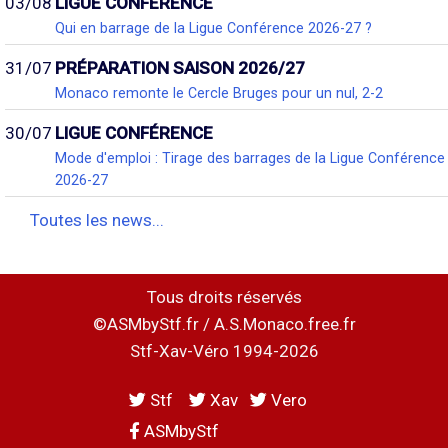
03/08
LIGUE CONFÉRENCE
Qui en barrage de la Ligue Conférence 2026-27 ?
31/07
PRÉPARATION SAISON 2026/27
Monaco remonte le Cercle Bruges pour un nul, 2-2
30/07
LIGUE CONFÉRENCE
Mode d'emploi : Tirage des barrages de la Ligue Conférence
2026-27
Toutes les news...
Tous droits réservés
©ASMbyStf.fr / A.S.Monaco.free.fr
Stf-Xav-Véro 1994-2026
Stf
Xav
Vero
ASMbyStf