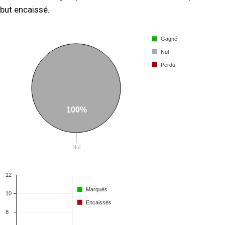
but encaissé.