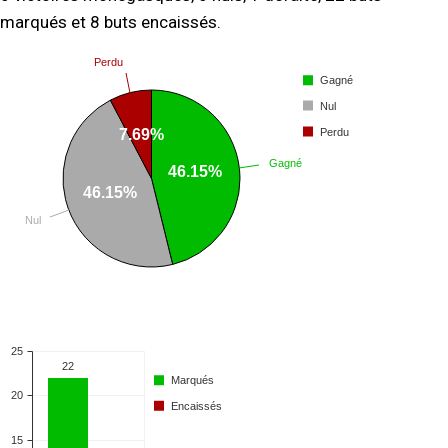
marqués et 8 buts encaissés.