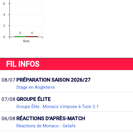
FIL INFOS
08/07
PRÉPARATION SAISON 2026/27
Stage en Angleterre
07/08
GROUPE ÉLITE
Groupe Élite : Monaco s'impose à Turin 2-1
06/08
RÉACTIONS D'APRÈS-MATCH
Réactions de Monaco - Getafe