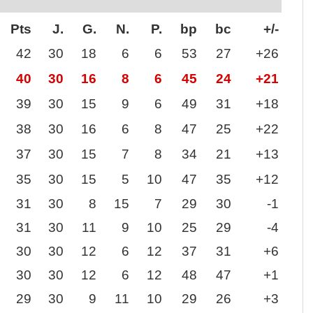
Pts
J.
G.
N.
P.
bp
bc
+/-
42
30
18
6
6
53
27
+26
40
30
16
8
6
45
24
+21
39
30
15
9
6
49
31
+18
38
30
16
6
8
47
25
+22
37
30
15
7
8
34
21
+13
35
30
15
5
10
47
35
+12
31
30
8
15
7
29
30
-1
31
30
11
9
10
25
29
-4
30
30
12
6
12
37
31
+6
30
30
12
6
12
48
47
+1
29
30
9
11
10
29
26
+3