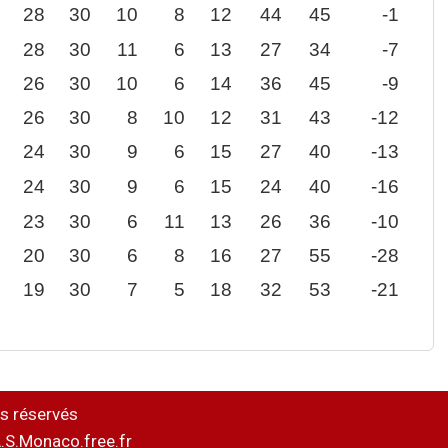
28
30
10
8
12
44
45
-1
28
30
11
6
13
27
34
-7
26
30
10
6
14
36
45
-9
26
30
8
10
12
31
43
-12
24
30
9
6
15
27
40
-13
24
30
9
6
15
24
40
-16
23
30
6
11
13
26
36
-10
20
30
6
8
16
27
55
-28
19
30
7
5
18
32
53
-21
s réservés
.S.Monaco.free.fr