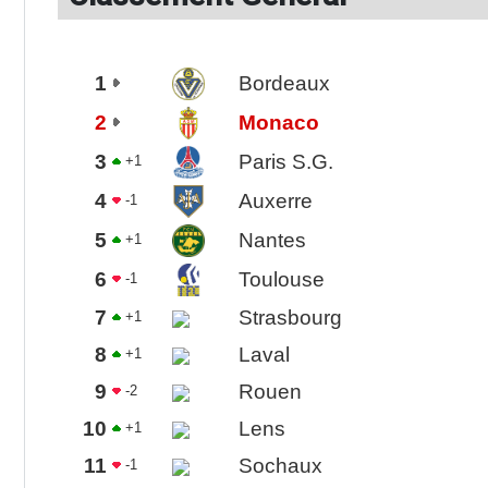
1
Bordeaux
2
Monaco
3
Paris S.G.
+1
4
Auxerre
-1
5
Nantes
+1
6
Toulouse
-1
7
Strasbourg
+1
8
Laval
+1
9
Rouen
-2
10
Lens
+1
11
Sochaux
-1