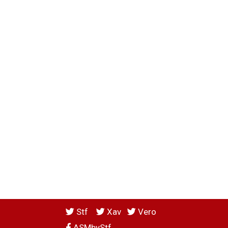
Stf
Xav
Vero
ASMbyStf