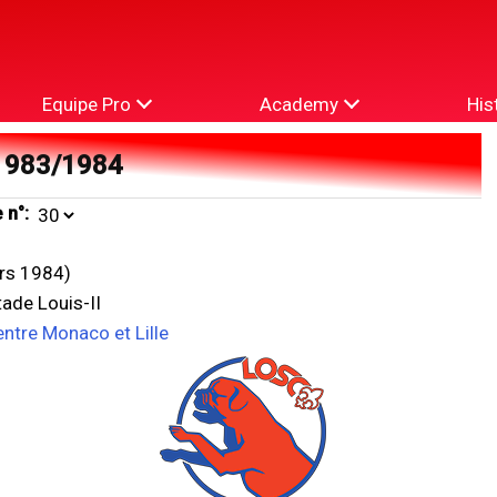
Equipe Pro
Academy
His
1983/1984
 n°:
rs 1984)
ade Louis-II
entre Monaco et Lille