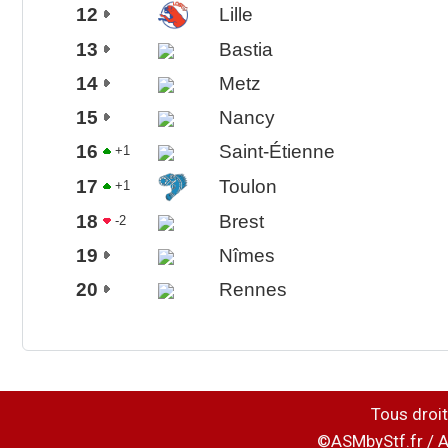
12
Lille
13
Bastia
14
Metz
15
Nancy
16
Saint-Étienne
+1
17
Toulon
+1
18
Brest
-2
19
Nîmes
20
Rennes
Tous droit
©ASMbyStf.fr / A