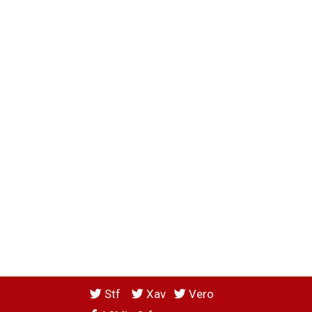
Stf
Xav
Vero