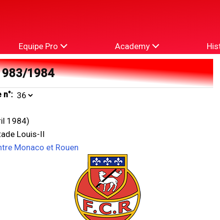
Equipe Pro
Academy
His
1983/1984
 n°:
ril 1984)
ade Louis-II
ntre Monaco et Rouen