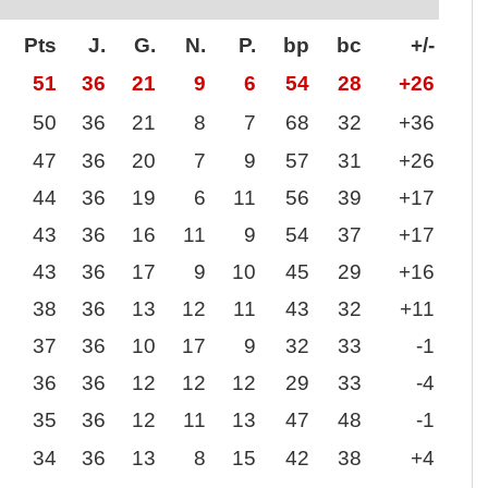
Pts
J.
G.
N.
P.
bp
bc
+/-
51
36
21
9
6
54
28
+26
50
36
21
8
7
68
32
+36
47
36
20
7
9
57
31
+26
44
36
19
6
11
56
39
+17
43
36
16
11
9
54
37
+17
43
36
17
9
10
45
29
+16
38
36
13
12
11
43
32
+11
37
36
10
17
9
32
33
-1
36
36
12
12
12
29
33
-4
35
36
12
11
13
47
48
-1
34
36
13
8
15
42
38
+4