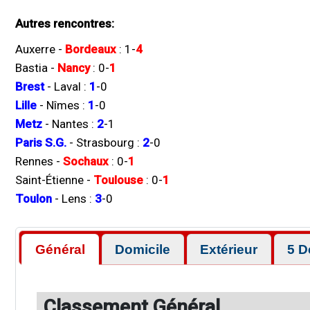
Autres rencontres:
Auxerre
-
Bordeaux
:
1
-
4
Bastia
-
Nancy
:
0
-
1
Brest
-
Laval
:
1
-
0
Lille
-
Nîmes
:
1
-
0
Metz
-
Nantes
:
2
-
1
Paris S.G.
-
Strasbourg
:
2
-
0
Rennes
-
Sochaux
:
0
-
1
Saint-Étienne
-
Toulouse
:
0
-
1
Toulon
-
Lens
:
3
-
0
Général
Domicile
Extérieur
5 D
Classement Général