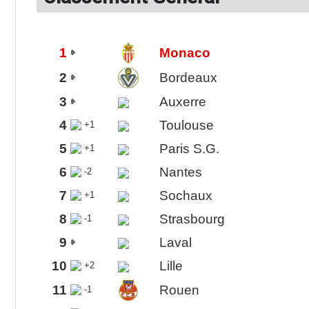
1
Monaco
2
Bordeaux
3
Auxerre
4
Toulouse
+1
5
Paris S.G.
+1
6
Nantes
-2
7
Sochaux
+1
8
Strasbourg
-1
9
Laval
10
Lille
+2
11
Rouen
-1