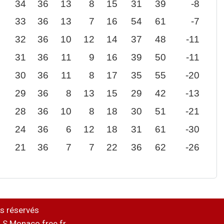
34
36
13
8
15
31
39
-8
33
36
13
7
16
54
61
-7
32
36
10
12
14
37
48
-11
31
36
11
9
16
39
50
-11
30
36
11
8
17
35
55
-20
29
36
8
13
15
29
42
-13
28
36
10
8
18
30
51
-21
24
36
6
12
18
31
61
-30
21
36
7
7
22
36
62
-26
s réservés
.S.Monaco.free.fr