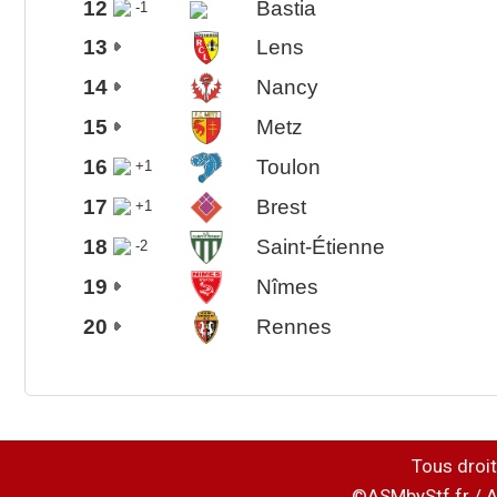
12
Bastia
-1
13
Lens
14
Nancy
15
Metz
16
Toulon
+1
17
Brest
+1
18
Saint-Étienne
-2
19
Nîmes
20
Rennes
Tous droit
©ASMbyStf.fr / A