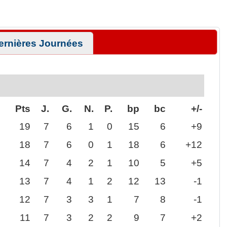
ernières Journées
Pts
J.
G.
N.
P.
bp
bc
+/-
19
7
6
1
0
15
6
+9
18
7
6
0
1
18
6
+12
14
7
4
2
1
10
5
+5
13
7
4
1
2
12
13
-1
12
7
3
3
1
7
8
-1
11
7
3
2
2
9
7
+2