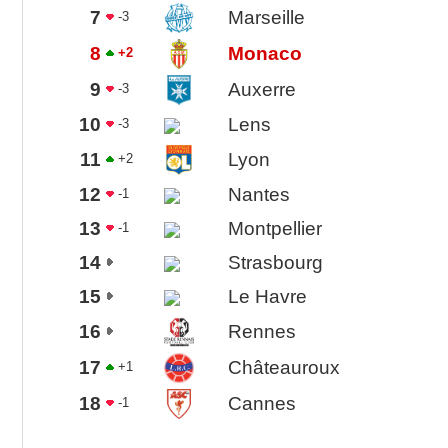
7
Marseille
-3
8
Monaco
+2
9
Auxerre
-3
10
Lens
-3
11
Lyon
+2
12
Nantes
-1
13
Montpellier
-1
14
Strasbourg
15
Le Havre
16
Rennes
17
Châteauroux
+1
18
Cannes
-1