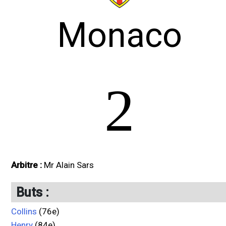
Monaco
2
Arbitre :
Mr Alain Sars
Buts :
Collins
(76e)
Henry
(84e)