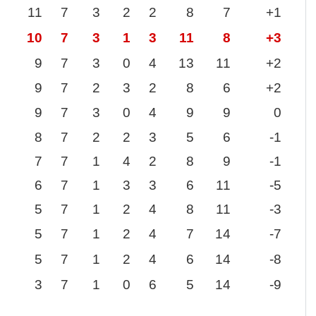
11
7
3
2
2
8
7
+1
10
7
3
1
3
11
8
+3
9
7
3
0
4
13
11
+2
9
7
2
3
2
8
6
+2
9
7
3
0
4
9
9
0
8
7
2
2
3
5
6
-1
7
7
1
4
2
8
9
-1
6
7
1
3
3
6
11
-5
5
7
1
2
4
8
11
-3
5
7
1
2
4
7
14
-7
5
7
1
2
4
6
14
-8
3
7
1
0
6
5
14
-9