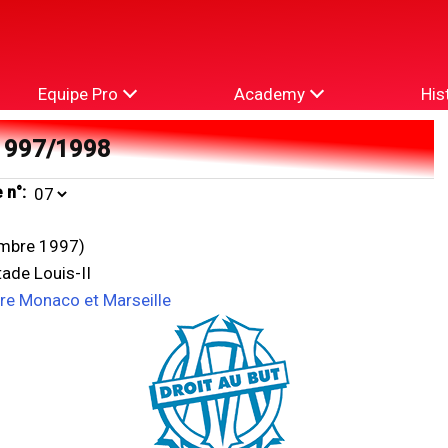
Equipe Pro
Academy
His
1997/1998
 n°:
mbre 1997)
ade Louis-II
tre Monaco et Marseille