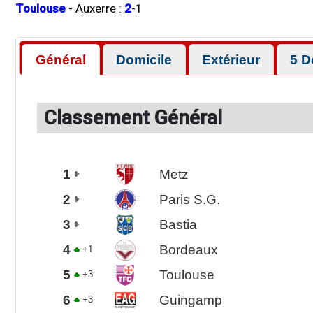
Toulouse
-
Auxerre
:
2
-
1
Général
Domicile
Extérieur
5 D
Classement Général
1
Metz
2
Paris S.G.
3
Bastia
4
Bordeaux
+1
5
Toulouse
+3
6
Guingamp
+3