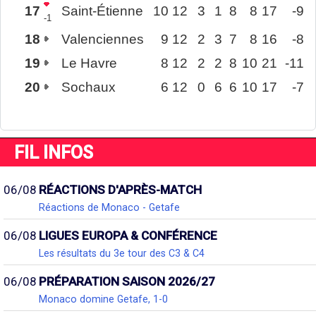
17
Saint-Étienne
10
12
3
1
8
8
17
-9
-1
18
Valenciennes
9
12
2
3
7
8
16
-8
19
Le Havre
8
12
2
2
8
10
21
-11
20
Sochaux
6
12
0
6
6
10
17
-7
FIL INFOS
06/08
RÉACTIONS D'APRÈS-MATCH
Réactions de Monaco - Getafe
06/08
LIGUES EUROPA & CONFÉRENCE
Les résultats du 3e tour des C3 & C4
06/08
PRÉPARATION SAISON 2026/27
Monaco domine Getafe, 1-0