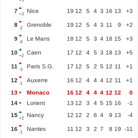
+3
7
Nice
19
12
5
4
3
16
13
+3
+3
8
Grenoble
19
12
5
4
3
11
9
+2
-2
9
Le Mans
18
12
5
3
4
18
15
+3
-4
10
Caen
17
12
4
5
3
18
13
+5
+2
11
Paris S.G.
17
12
5
2
5
12
11
+1
-3
12
Auxerre
16
12
4
4
4
12
11
+1
-1
13
Monaco
16
12
4
4
4
12
12
0
14
Lorient
13
12
3
4
5
15
16
-1
15
Nancy
12
12
2
6
4
9
13
-4
+2
16
Nantes
11
12
3
2
7
8
19
-11
-1