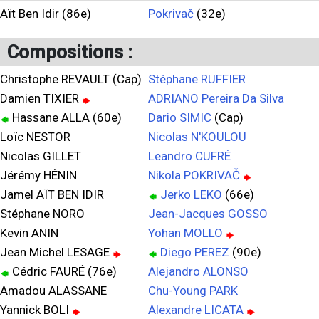
Aït Ben Idir (86e)
Pokrivač
(32e)
Compositions :
Christophe REVAULT (Cap)
Stéphane RUFFIER
Damien TIXIER
ADRIANO Pereira Da Silva
Hassane ALLA (60e)
Dario SIMIC
(Cap)
Loïc NESTOR
Nicolas N'KOULOU
Nicolas GILLET
Leandro CUFRÉ
Jérémy HÉNIN
Nikola POKRIVAČ
Jamel AÏT BEN IDIR
Jerko LEKO
(66e)
Stéphane NORO
Jean-Jacques GOSSO
Kevin ANIN
Yohan MOLLO
Jean Michel LESAGE
Diego PEREZ
(90e)
Cédric FAURÉ (76e)
Alejandro ALONSO
Amadou ALASSANE
Chu-Young PARK
Yannick BOLI
Alexandre LICATA