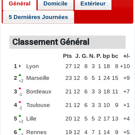
Général
Domicile
Extérieur
5 Dernières Journées
Classement Général
Pts
J.
G.
N.
P.
bp
bc
+/-
1
Lyon
27
12
8
3
1
18
8
+10
2
Marseille
23
12
6
5
1
24
15
+9
+2
3
Bordeaux
21
12
6
3
3
18
11
+7
-1
4
Toulouse
21
12
6
3
3
10
9
+1
-1
5
Lille
20
12
5
5
2
17
13
+4
+2
6
Rennes
19
12
4
7
1
14
9
+5