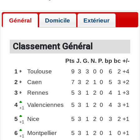
Général
Domicile
Extérieur
Classement Général
Pts
J.
G.
N.
P.
bp
bc
+/-
1
Toulouse
9
3
3
0
0
6
2
+4
2
Caen
7
3
2
1
0
5
3
+2
3
Rennes
5
3
1
2
0
4
1
+3
4
Valenciennes
5
3
1
2
0
4
3
+1
+1
5
Nice
5
3
1
2
0
3
2
+1
+1
6
Montpellier
5
3
1
2
0
1
0
+1
+1