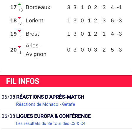
17
Bordeaux
3
3
1
0
2
3
4
-1
+3
18
Lorient
1
3
0
1
2
3
6
-3
-3
19
Brest
1
3
0
1
2
1
4
-3
-2
Arles-
20
0
3
0
0
3
2
5
-3
-1
Avignon
FIL INFOS
06/08
RÉACTIONS D'APRÈS-MATCH
Réactions de Monaco - Getafe
06/08
LIGUES EUROPA & CONFÉRENCE
Les résultats du 3e tour des C3 & C4