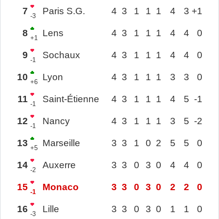
7
Paris S.G.
4
3
1
1
1
4
3
+1
-3
8
Lens
4
3
1
1
1
4
4
0
+1
9
Sochaux
4
3
1
1
1
4
4
0
-1
10
Lyon
4
3
1
1
1
3
3
0
+6
11
Saint-Étienne
4
3
1
1
1
4
5
-1
-1
12
Nancy
4
3
1
1
1
3
5
-2
-1
13
Marseille
3
3
1
0
2
5
5
0
+5
14
Auxerre
3
3
0
3
0
4
4
0
-2
15
Monaco
3
3
0
3
0
2
2
0
-1
16
Lille
3
3
0
3
0
1
1
0
-3