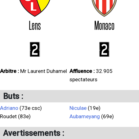
Lens
Monaco
2
2
Arbitre :
Mr Laurent Duhamel
Affluence :
32.905
spectateurs
Buts :
Adriano
(73e csc)
Niculae
(19e)
Roudet (83e)
Aubameyang
(69e)
Avertissements :