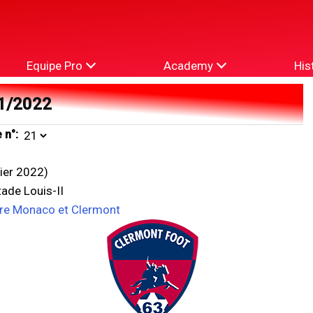
Equipe Pro
Academy
His
1/2022
 n°:
vier 2022)
ade Louis-II
tre Monaco et Clermont