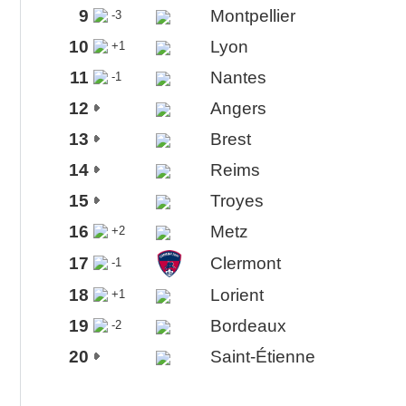
9
Montpellier
-3
10
Lyon
+1
11
Nantes
-1
12
Angers
13
Brest
14
Reims
15
Troyes
16
Metz
+2
17
Clermont
-1
18
Lorient
+1
19
Bordeaux
-2
20
Saint-Étienne