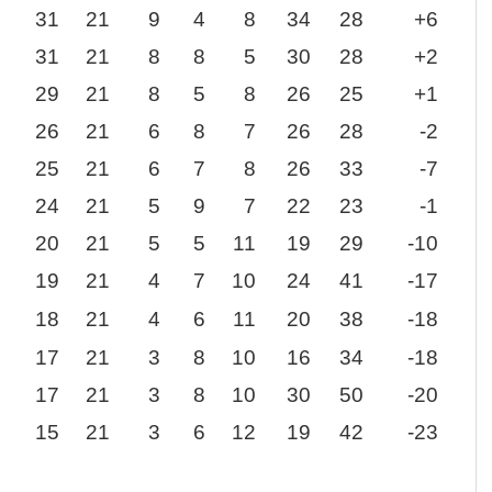
31
21
9
4
8
34
28
+6
31
21
8
8
5
30
28
+2
29
21
8
5
8
26
25
+1
26
21
6
8
7
26
28
-2
25
21
6
7
8
26
33
-7
24
21
5
9
7
22
23
-1
20
21
5
5
11
19
29
-10
19
21
4
7
10
24
41
-17
18
21
4
6
11
20
38
-18
17
21
3
8
10
16
34
-18
17
21
3
8
10
30
50
-20
15
21
3
6
12
19
42
-23