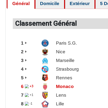
Général
Domicile
Extérieur
5 D
Classement Général
1
Paris S.G.
2
Nice
3
Marseille
4
Strasbourg
5
Rennes
6
Monaco
+3
7
Lens
+1
8
Lille
-1