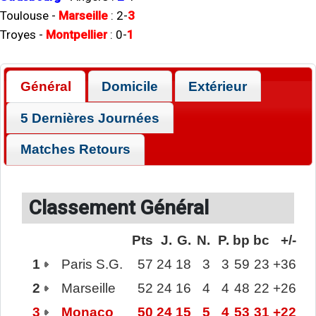
Toulouse
-
Marseille
:
2
-
3
Troyes
-
Montpellier
:
0
-
1
Général
Domicile
Extérieur
5 Dernières Journées
Matches Retours
Classement Général
Pts
J.
G.
N.
P.
bp
bc
+/-
1
Paris S.G.
57
24
18
3
3
59
23
+36
2
Marseille
52
24
16
4
4
48
22
+26
3
Monaco
50
24
15
5
4
53
31
+22