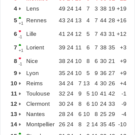
4
Lens
49
24
14
7
3
38
19
+19
5
Rennes
43
24
13
4
7
44
28
+16
+1
6
Lille
41
24
12
5
7
43
31
+12
-1
7
Lorient
39
24
11
6
7
38
35
+3
+1
8
Nice
38
24
10
8
6
30
21
+9
-1
9
Lyon
35
24
10
5
9
36
27
+9
10
Reims
34
24
7
13
4
30
26
+4
11
Toulouse
32
24
9
5
10
41
42
-1
12
Clermont
30
24
8
6
10
24
33
-9
13
Nantes
28
24
6
10
8
25
29
-4
14
Montpellier
26
24
8
2
14
35
45
-10