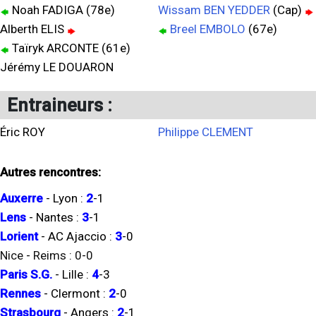
Noah FADIGA (78e)
Wissam BEN YEDDER
(Cap)
Alberth ELIS
Breel EMBOLO
(67e)
Taïryk ARCONTE (61e)
Jérémy LE DOUARON
Entraineurs :
Éric ROY
Philippe CLEMENT
Autres rencontres:
Auxerre
-
Lyon
:
2
-
1
Lens
-
Nantes
:
3
-
1
Lorient
-
AC Ajaccio
:
3
-
0
Nice
-
Reims
:
0
-
0
Paris S.G.
-
Lille
:
4
-
3
Rennes
-
Clermont
:
2
-
0
Strasbourg
-
Angers
:
2
-
1