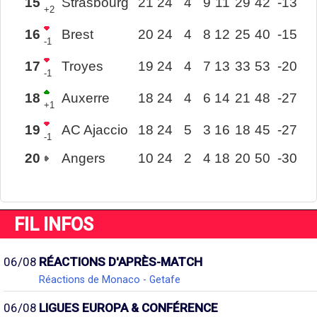
15
Strasbourg
21
24
4
9
11
29
42
-13
+2
16
Brest
20
24
4
8
12
25
40
-15
-1
17
Troyes
19
24
4
7
13
33
53
-20
-1
18
Auxerre
18
24
4
6
14
21
48
-27
+1
19
AC Ajaccio
18
24
5
3
16
18
45
-27
-1
20
Angers
10
24
2
4
18
20
50
-30
FIL INFOS
06/08
RÉACTIONS D'APRÈS-MATCH
Réactions de Monaco - Getafe
06/08
LIGUES EUROPA & CONFÉRENCE