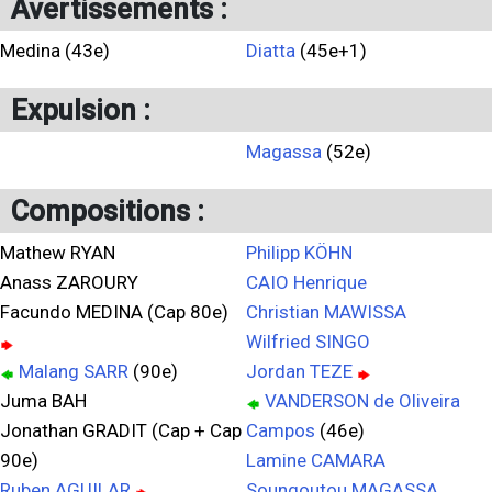
Avertissements :
Medina (43e)
Diatta
(45e+1)
Expulsion :
Magassa
(52e)
Compositions :
Mathew RYAN
Philipp KÖHN
Anass ZAROURY
CAIO Henrique
Facundo MEDINA (Cap 80e)
Christian MAWISSA
Wilfried SINGO
Malang SARR
(90e)
Jordan TEZE
Juma BAH
VANDERSON de Oliveira
Jonathan GRADIT (Cap + Cap
Campos
(46e)
90e)
Lamine CAMARA
Ruben AGUILAR
Soungoutou MAGASSA