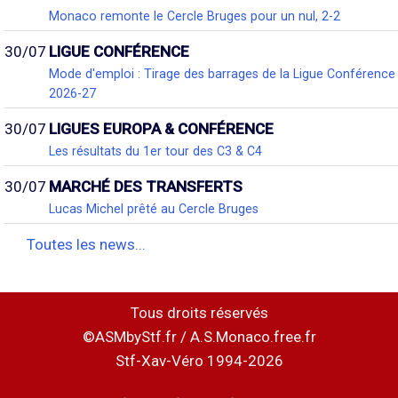
Monaco remonte le Cercle Bruges pour un nul, 2-2
30/07
LIGUE CONFÉRENCE
Mode d'emploi : Tirage des barrages de la Ligue Conférence
2026-27
30/07
LIGUES EUROPA & CONFÉRENCE
Les résultats du 1er tour des C3 & C4
30/07
MARCHÉ DES TRANSFERTS
Lucas Michel prêté au Cercle Bruges
Toutes les news...
Tous droits réservés
©ASMbyStf.fr / A.S.Monaco.free.fr
Stf-Xav-Véro 1994-2026