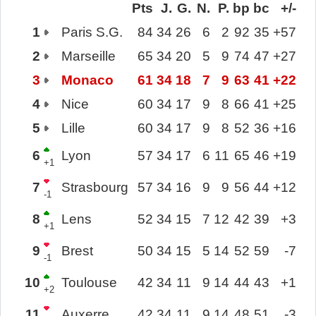
Pts
J.
G.
N.
P.
bp
bc
+/-
1
Paris S.G.
84
34
26
6
2
92
35
+57
2
Marseille
65
34
20
5
9
74
47
+27
3
Monaco
61
34
18
7
9
63
41
+22
4
Nice
60
34
17
9
8
66
41
+25
5
Lille
60
34
17
9
8
52
36
+16
6
Lyon
57
34
17
6
11
65
46
+19
+1
7
Strasbourg
57
34
16
9
9
56
44
+12
-1
8
Lens
52
34
15
7
12
42
39
+3
+1
9
Brest
50
34
15
5
14
52
59
-7
-1
10
Toulouse
42
34
11
9
14
44
43
+1
+2
11
Auxerre
42
34
11
9
14
48
51
-3