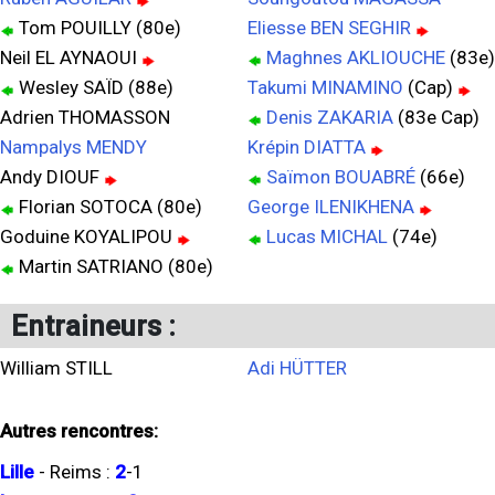
Tom POUILLY (80e)
Eliesse BEN SEGHIR
Neil EL AYNAOUI
Maghnes AKLIOUCHE
(83e)
Wesley SAÏD (88e)
Takumi MINAMINO
(Cap)
Adrien THOMASSON
Denis ZAKARIA
(83e Cap)
Nampalys MENDY
Krépin DIATTA
Andy DIOUF
Saïmon BOUABRÉ
(66e)
Florian SOTOCA (80e)
George ILENIKHENA
Goduine KOYALIPOU
Lucas MICHAL
(74e)
Martin SATRIANO (80e)
Entraineurs :
William STILL
Adi HÜTTER
Autres rencontres:
Lille
-
Reims
:
2
-
1