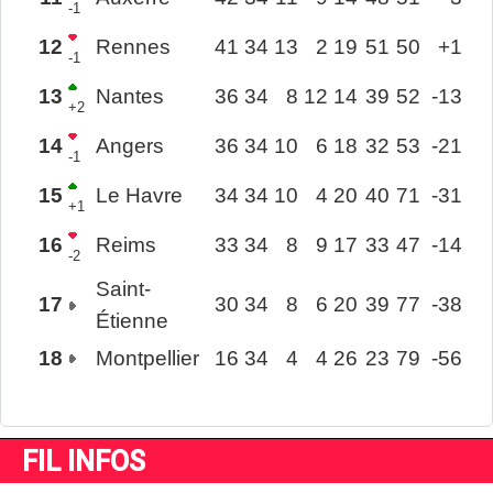
-1
12
Rennes
41
34
13
2
19
51
50
+1
-1
13
Nantes
36
34
8
12
14
39
52
-13
+2
14
Angers
36
34
10
6
18
32
53
-21
-1
15
Le Havre
34
34
10
4
20
40
71
-31
+1
16
Reims
33
34
8
9
17
33
47
-14
-2
Saint-
17
30
34
8
6
20
39
77
-38
Étienne
18
Montpellier
16
34
4
4
26
23
79
-56
FIL INFOS