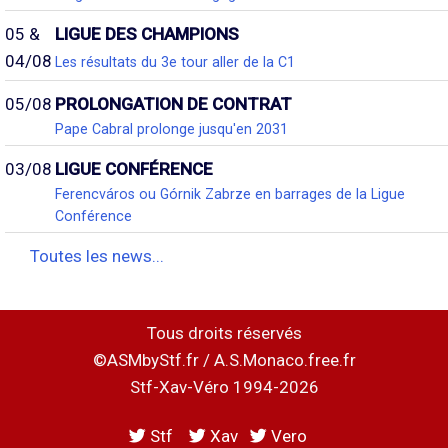
05 &
LIGUE DES CHAMPIONS
04/08
Les résultats du 3e tour aller de la C1
05/08
PROLONGATION DE CONTRAT
Pape Cabral prolonge jusqu'en 2031
03/08
LIGUE CONFÉRENCE
Ferencváros ou Górnik Zabrze en barrages de la Ligue
Conférence
Toutes les news...
Tous droits réservés
©ASMbyStf.fr / A.S.Monaco.free.fr
Stf-Xav-Véro 1994-2026
Stf
Xav
Vero