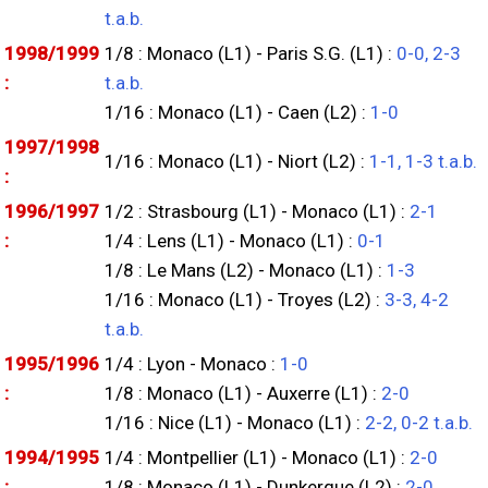
t.a.b.
1998/1999
1/8 : Monaco (L1) - Paris S.G. (L1) :
0-0, 2-3
:
t.a.b.
1/16 : Monaco (L1) - Caen (L2) :
1-0
1997/1998
1/16 : Monaco (L1) - Niort (L2) :
1-1, 1-3 t.a.b.
:
1996/1997
1/2 : Strasbourg (L1) - Monaco (L1) :
2-1
:
1/4 : Lens (L1) - Monaco (L1) :
0-1
1/8 : Le Mans (L2) - Monaco (L1) :
1-3
1/16 : Monaco (L1) - Troyes (L2) :
3-3, 4-2
t.a.b.
1995/1996
1/4 : Lyon - Monaco :
1-0
:
1/8 : Monaco (L1) - Auxerre (L1) :
2-0
1/16 : Nice (L1) - Monaco (L1) :
2-2, 0-2 t.a.b.
1994/1995
1/4 : Montpellier (L1) - Monaco (L1) :
2-0
:
1/8 : Monaco (L1) - Dunkerque (L2) :
2-0