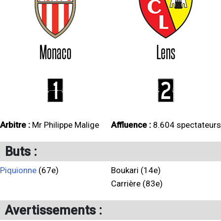
Monaco
Lens
1
2
Arbitre :
Mr Philippe Malige
Affluence :
8.604 spectateurs
Buts :
Piquionne
(67e)
Boukari (14e)
Carrière (83e)
Avertissements :