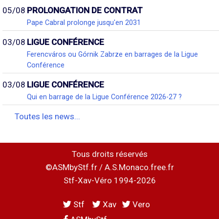
05/08
PROLONGATION DE CONTRAT
Pape Cabral prolonge jusqu'en 2031
03/08
LIGUE CONFÉRENCE
Ferencváros ou Górnik Zabrze en barrages de la Ligue
Conférence
03/08
LIGUE CONFÉRENCE
Qui en barrage de la Ligue Conférence 2026-27 ?
Toutes les news...
Tous droits réservés
©ASMbyStf.fr / A.S.Monaco.free.fr
Stf-Xav-Véro 1994-2026
Stf
Xav
Vero