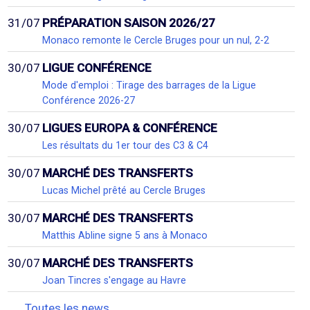
31/07
PRÉPARATION SAISON 2026/27
Monaco remonte le Cercle Bruges pour un nul, 2-2
30/07
LIGUE CONFÉRENCE
Mode d'emploi : Tirage des barrages de la Ligue
Conférence 2026-27
30/07
LIGUES EUROPA & CONFÉRENCE
Les résultats du 1er tour des C3 & C4
30/07
MARCHÉ DES TRANSFERTS
Lucas Michel prêté au Cercle Bruges
30/07
MARCHÉ DES TRANSFERTS
Matthis Abline signe 5 ans à Monaco
30/07
MARCHÉ DES TRANSFERTS
Joan Tincres s'engage au Havre
Toutes les news...