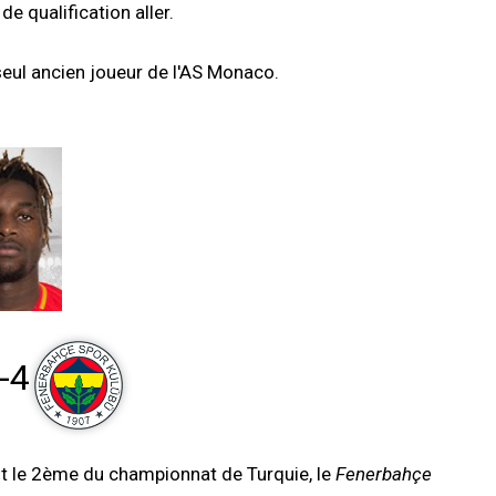
e qualification aller.
seul ancien joueur de l'AS Monaco.
-4
t le 2ème du championnat de Turquie, le
Fenerbahçe