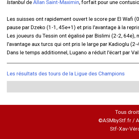
Istanbul
de
Allan Saint-Maximin
, forfait pour une contusi
Les suisses ont rapidement ouvert le score par El Wafi (0-
pause par Dzeko (1-1, 45e+1) et pris l'avantage à la repri
Les joueurs du Tessin ont égalisé par Bislimi (2-2, 64e),
l'avantage aux turcs qui ont pris le large par Kadioglu (2-
Dans le temps additionnel, Lugano a réduit l'écart par Va
Les résultats des tours de la Ligue des Champions
Tous droit
©ASMbyStf.fr / A
Stf-Xav-Vér