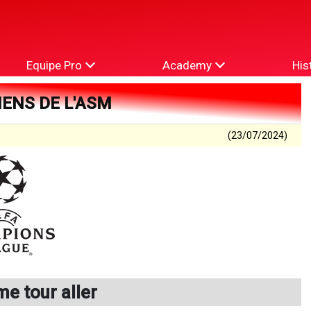
Equipe Pro
Academy
His
IENS DE L'ASM
(23/07/2024)
e tour aller