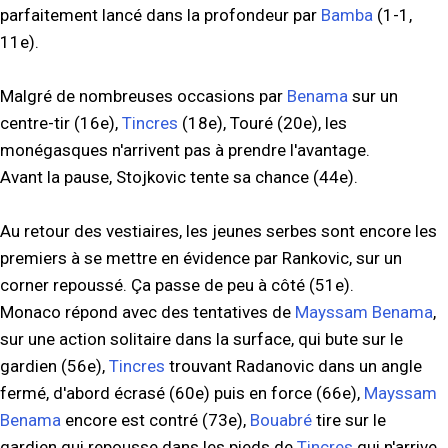
parfaitement lancé dans la profondeur par
Bamba
(1-1,
11e).
Malgré de nombreuses occasions par
Benama
sur un
centre-tir (16e),
Tincres
(18e), Touré (20e), les
monégasques n'arrivent pas à prendre l'avantage.
Avant la pause, Stojkovic tente sa chance (44e).
Au retour des vestiaires, les jeunes serbes sont encore les
premiers à se mettre en évidence par Rankovic, sur un
corner repoussé. Ça passe de peu à côté (51e).
Monaco répond avec des tentatives de
Mayssam Benama
,
sur une action solitaire dans la surface, qui bute sur le
gardien (56e),
Tincres
trouvant Radanovic dans un angle
fermé, d'abord écrasé (60e) puis en force (66e),
Mayssam
Benama
encore est contré (73e),
Bouabré
tire sur le
gardien qui repousse dans les pieds de
Tincres
qui n'arrive