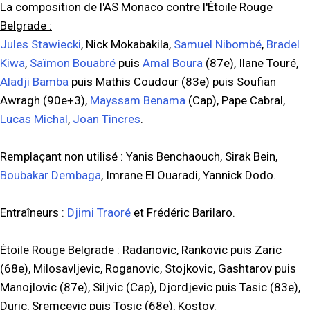
La composition de l'AS Monaco contre l'Étoile Rouge
Belgrade :
Jules Stawiecki
, Nick Mokabakila,
Samuel Nibombé
,
Bradel
Kiwa
,
Saïmon Bouabré
puis
Amal Boura
(87e), Ilane Touré,
Aladji Bamba
puis Mathis Coudour (83e) puis Soufian
Awragh (90e+3),
Mayssam Benama
(Cap), Pape Cabral,
Lucas Michal
,
Joan Tincres
.
Remplaçant non utilisé : Yanis Benchaouch, Sirak Bein,
Boubakar Dembaga
, Imrane El Ouaradi, Yannick Dodo.
Entraîneurs :
Djimi Traoré
et Frédéric Barilaro.
Étoile Rouge Belgrade : Radanovic, Rankovic puis Zaric
(68e), Milosavljevic, Roganovic, Stojkovic, Gashtarov puis
Manojlovic (87e), Siljvic (Cap), Djordjevic puis Tasic (83e),
Duric, Sremcevic puis Tosic (68e), Kostov.