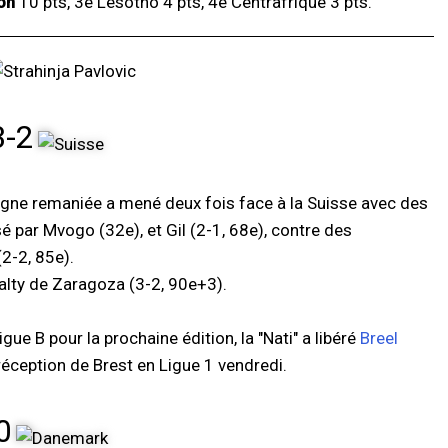
on
10 pts, 3e Lesotho 4 pts, 4e Centrafrique 3 pts.
3-2
pagne remaniée a mené deux fois face à la Suisse avec des
é par Mvogo (32e), et Gil (2-1, 68e), contre des
(2-2, 85e).
alty de Zaragoza (3-2, 90e+3).
ue B pour la prochaine édition, la "Nati" a libéré
Breel
réception de Brest en Ligue 1 vendredi.
0