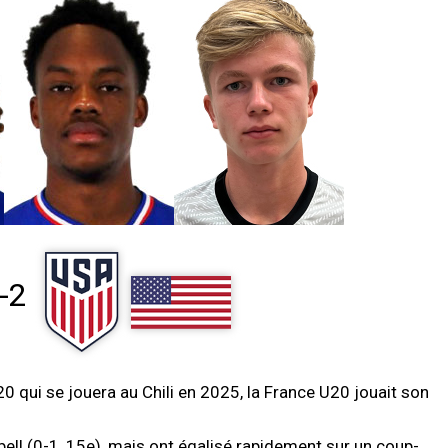
-2
 qui se jouera au Chili en 2025, la France U20 jouait son
ell (0-1, 15e), mais ont égalisé rapidement sur un coup-