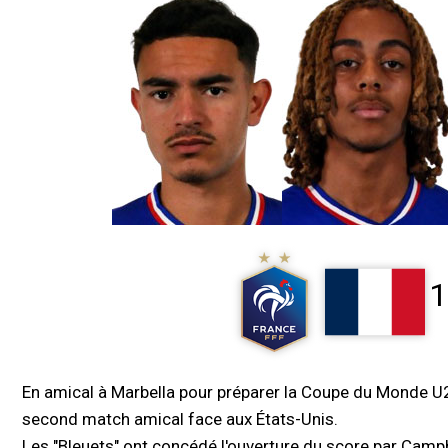
1
En amical à Marbella pour préparer la Coupe du Monde U20
second match amical face aux États-Unis.
Les "Bleuets" ont concédé l'ouverture du score par Campb