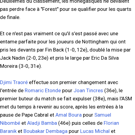
Deuxièmes du classement, les monégasques ne devaient
pas perdre face à "Forest" pour se qualifier pour les quarts
de finale.
Et ce n'est pas vraiment ce qu'il s'est passé avec une
entame parfaite pour les joueurs de Nottingham qui ont
pris les devants par Fin Back (1-0, 12e), doublé la mise par
Jack Nadin (2-0, 23e) et pris le large par Eric Da Silva
Moreira (3-0, 31e).
Djimi Traoré
effectue son premier changement avec
l'entrée de
Romaric Etonde
pour
Joan Tincres
(36e), le
premier buteur du match se fait expulser (38e), mais l'ASM
met du temps à revenir au score, après les entrées à la
pause de Pape Cabral et
Amal Boura
pour
Samuel
Nibombé
et
Aladji Bamba
(46e) puis celles de
Florian
Baranik
et
Boubakar Dembaga
pour
Lucas Michal
et