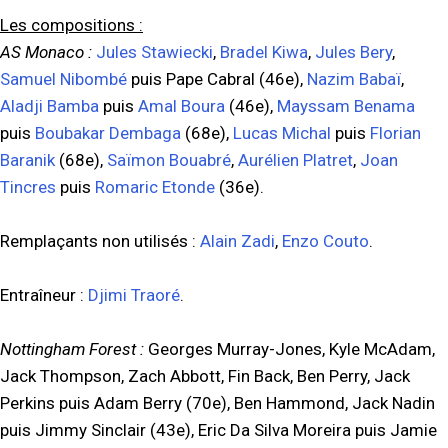
Les compositions :
AS Monaco :
Jules Stawiecki
,
Bradel Kiwa
,
Jules Bery
,
Samuel Nibombé
puis Pape Cabral (46e),
Nazim Babaï
,
Aladji Bamba
puis
Amal Boura
(46e),
Mayssam Benama
puis
Boubakar Dembaga
(68e),
Lucas Michal
puis
Florian
Baranik
(68e),
Saïmon Bouabré
,
Aurélien Platret
,
Joan
Tincres
puis
Romaric Etonde
(36e).
Remplaçants non utilisés :
Alain Zadi
,
Enzo Couto
.
Entraîneur :
Djimi Traoré
.
Nottingham Forest :
Georges Murray-Jones, Kyle McAdam,
Jack Thompson, Zach Abbott, Fin Back, Ben Perry, Jack
Perkins puis Adam Berry (70e), Ben Hammond, Jack Nadin
puis Jimmy Sinclair (43e), Eric Da Silva Moreira puis Jamie