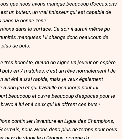
-vous que nous avons manqué beaucoup d’occasions
est un buteur, un vrai finisseur qui est capable de
s dans la bonne zone.
sitions dans la surface. Ce soir il aurait même pu
portunités manquées ! Il change donc beaucoup de
plus de buts.
re très honnête, quand on signe un joueur on espère
 10 buts en 7 matches, c’est un rêve normalement ! Je
on ait été aussi rapide, mais je veux également
e à son jeu et qui travaille beaucoup pour lui.
 il court beaucoup et ouvre beaucoup d’espaces pour le
bravo à lui et à ceux qui lui offrent ces buts !
lions continuer l’aventure en Ligue des Champions,
ésormais, nous avons donc plus de temps pour nous
er plus de stabilité à l’équipe, comme l’a