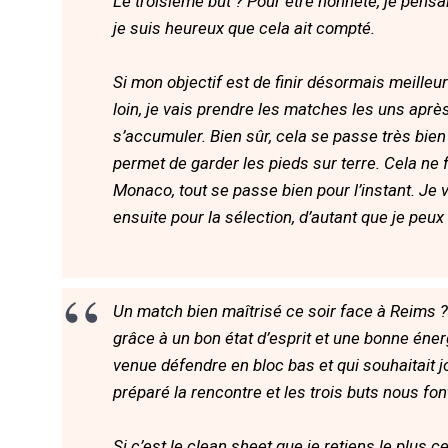
Le troisième but ? Pour être honnête, je pensai
je suis heureux que cela ait compté.
Si mon objectif est de finir désormais meilleur
loin, je vais prendre les matches les uns après
s’accumuler. Bien sûr, cela se passe très bi
permet de garder les pieds sur terre. Cela ne f
Monaco, tout se passe bien pour l’instant. Je va
ensuite pour la sélection, d’autant que je peu
Un match bien maîtrisé ce soir face à Reims ? 
grâce à un bon état d’esprit et une bonne éner
venue défendre en bloc bas et qui souhaitait 
préparé la rencontre et les trois buts nous fo
Si c’est le clean sheet que je retiens le plus c