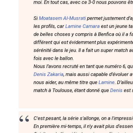
moi. En tout cas, avec ce 3-0 nous pouvons être
Si
Moatasem Al-Musrati
permet justement d’ap
les profils, car
Lamine Camara
est un jeune ta
de belles choses y compris à Benfica où il a f
différent qui est évidemment plus expérimenté,
sérénité dans le jeu. Il a fait un super match
fois avec le ballon.
Nous l’avons recruté en tant que numéro 6, q
Denis Zakaria
, mais aussi capable d’évoluer av
nous aider, au même titre que
Lamine
. D’aill
match à Toulouse, étant donné que
Denis
est 
C'est pesant, la série s'allonge, on a l'impr
En première mi-temps, il n'y avait plus d'ess