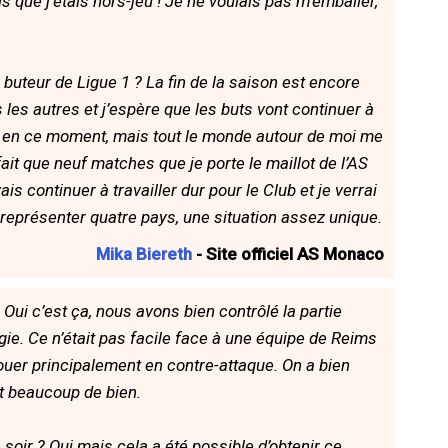
s que j’étais hors-jeu ! Je ne voulais pas m’emballer,
 buteur de Ligue 1 ? La fin de la saison est encore
 les autres et j’espère que les buts vont continuer à
en en ce moment, mais tout le monde autour de moi me
ait que neuf matches que je porte le maillot de l’AS
is continuer à travailler dur pour le Club et je verrai
x représenter quatre pays, une situation assez unique.
Mika Biereth
- Site officiel AS Monaco
Oui c’est ça, nous avons bien contrôlé la partie
gie. Ce n’était pas facile face à une équipe de Reims
jouer principalement en contre-attaque. On a bien
nt beaucoup de bien.
e soir ? Oui mais cela a été possible d’obtenir ce